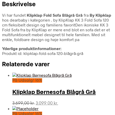
Beskrivelse
Vi har fundet
Klipklap Fold Sofa Blågrå Grå
fra
By Klipklap
hos dearbaby i kategorien
. by KlipKlap KK 3 Fold Sofa 120
cm fleksibelt design og familiens favoritDen ikoniske KK 3
Fold Sofa fra by KlipKlap er mere end blot en sofa det er et
multifunktionelt møbel designet til hele familien. Med sit
enkle, foldbare design og høje komfort pa
Yderlige produktinformationer:
Produkt id: klipklap-fold-sofa-120-blågrå-grå
Relaterede varer
På Udsalg! 16%
Klipklap Børnesofa Blågrå Grå
Den
Den
3.699,00
kr.
3.099,00
kr.
oprindelige
aktuelle
pris
pris
På Udsalg! 16%