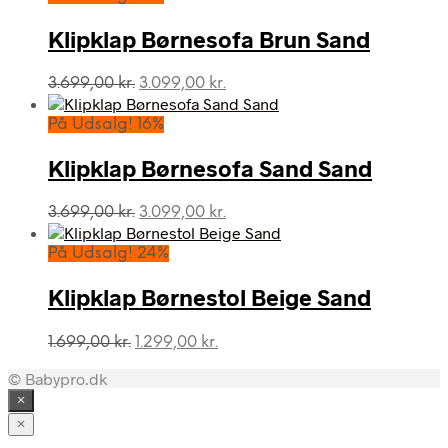
var:
er:
3.699,00 kr..
3.099,00 kr..
Klipklap Børnesofa Brun Sand
Den
Den
3.699,00
kr.
3.099,00
kr.
oprindelige
aktuelle
pris
pris
På Udsalg! 16%
var:
er:
3.699,00 kr..
3.099,00 kr..
Klipklap Børnesofa Sand Sand
Den
Den
3.699,00
kr.
3.099,00
kr.
oprindelige
aktuelle
pris
pris
På Udsalg! 24%
var:
er:
3.699,00 kr..
3.099,00 kr..
Klipklap Børnestol Beige Sand
Den
Den
1.699,00
kr.
1.299,00
kr.
oprindelige
aktuelle
© Babypro.dk
pris
pris
var:
er:
×
1.699,00 kr..
1.299,00 kr..
×