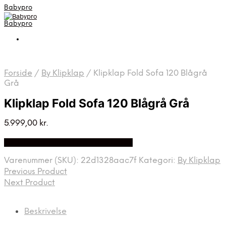
Babypro
Babypro
Forside
/
By Klipklap
/
Klipklap Fold Sofa 120 Blågrå
Grå
Klipklap Fold Sofa 120 Blågrå Grå
5.999,00
kr.
Bedste Pris Fundet på Price Index
Varenummer (SKU):
22d1328aac7f
Kategori:
By Klipklap
Previous Product
Next Product
Beskrivelse