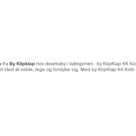
n
fra
By Klipklap
hos dearbaby i kategorien
. by KlipKlap KK Ki
t sted at sidde, lege og fordybe sig. Med by KlipKlap KK Kids C