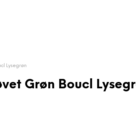
ucl Lysegrøn
øvet Grøn Boucl Lyseg