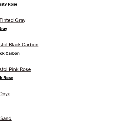
usty Rose
kr..
Gray
ack Carbon
nk Rose