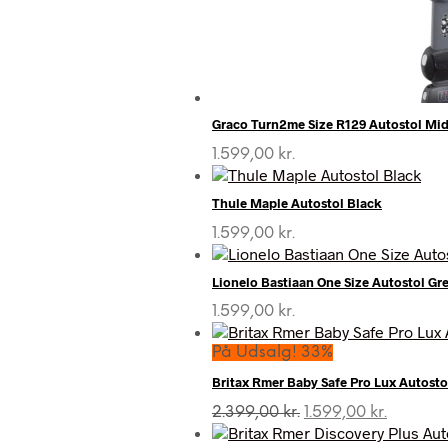
Graco Turn2me Size R129 Autostol Mi
1.599,00
kr.
Thule Maple Autostol Black
1.599,00
kr.
Lionelo Bastiaan One Size Autostol Gr
1.599,00
kr.
På Udsalg! 33%
Britax Rmer Baby Safe Pro Lux Autosto
Den
Den
2.399,00
kr.
1.599,00
kr.
oprindelige
aktuelle