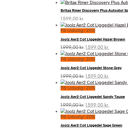
Britax Rmer Discovery Plus Autostol S
1.599,00
kr.
På Udsalg! 20%
Joolz Aer2 Cot Liggedel Hazel Brown
Den
Den
1.999,00
kr.
1.599,00
kr.
oprindelige
aktuelle
pris
pris
På Udsalg! 20%
var:
er:
Joolz Aer2 Cot Liggedel Stone Grey
1.999,00 kr..
1.599,00 k
Den
Den
1.999,00
kr.
1.599,00
kr.
oprindelige
aktuelle
pris
pris
På Udsalg! 20%
var:
er:
Joolz Aer2 Cot Liggedel Sandy Taupe
1.999,00 kr..
1.599,00 k
Den
Den
1.999,00
kr.
1.599,00
kr.
oprindelige
aktuelle
pris
pris
På Udsalg! 20%
var:
er:
Joolz Aer2 Cot Liggedel Sage Green
1.999,00 kr..
1.599,00 k