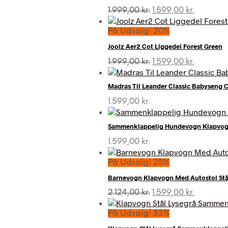
Den
Den
1.999,00
kr.
1.599,00
kr.
oprindelige
aktuelle
pris
pris
På Udsalg! 20%
var:
er:
Joolz Aer2 Cot Liggedel Forest Green
1.999,00 kr..
1.599,00 k
Den
Den
1.999,00
kr.
1.599,00
kr.
oprindelige
aktuelle
pris
pris
Madras Til Leander Classic Babyseng 
var:
er:
1.999,00 kr..
1.599,00 k
1.599,00
kr.
Sammenklappelig Hundevogn Klapvogn T
1.599,00
kr.
På Udsalg! 25%
Barnevogn Klapvogn Med Autostol Stål
Den
Den
2.124,00
kr.
1.599,00
kr.
oprindelige
aktuelle
pris
pris
På Udsalg! 33%
var:
er: