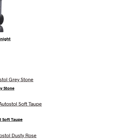
dnight
ey Stone
l Soft Taupe