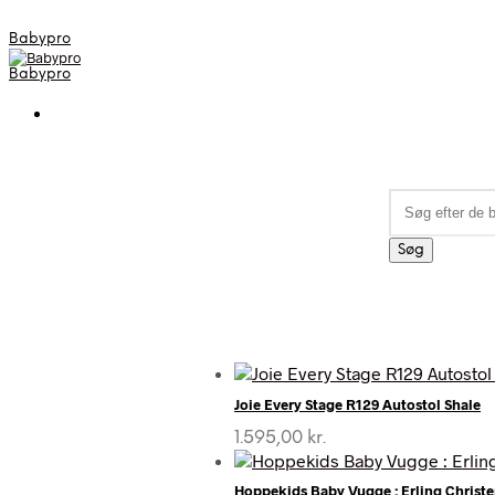
Babypro
Babypro
Søg
efter:
Søg
Joie Every Stage R129 Autostol Shale
1.595,00
kr.
Hoppekids Baby Vugge : Erling Christ