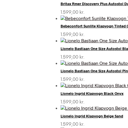
pris
pris
Britax Rmer Discovery Plus Autostol D
var:
er:
2.399,00 kr..
1.599,00 
1.599,00
kr.
Bebeconfort Sunlite Klapvogn Tinted 
1.599,00
kr.
Lionelo Bastiaan One Size Autostol Bl
1.599,00
kr.
Lionelo Bastiaan One Size Autostol Pi
1.599,00
kr.
Lionelo Ingrid Klapvogn Black Onyx
1.599,00
kr.
Lionelo Ingrid Klapvogn Beige Sand
1.599,00
kr.