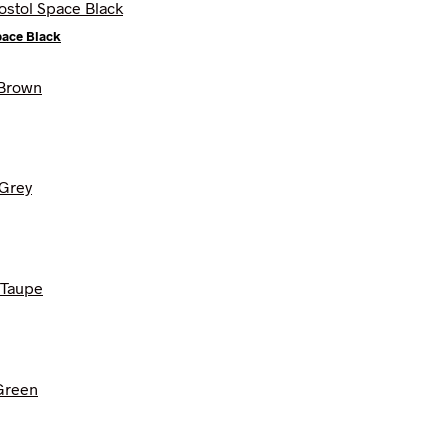
pace Black
r..
r..
r..