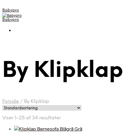
Babypro
Babypro
By Klipklap
Forside
/
By Klipklap
Viser 1–25 af 34 resultater