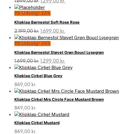
Den
Den
1.699,00
kr.
1.299,00
kr.
oprindelige
aktuelle
pris
pris
På Udsalg! 23%
var:
er:
Klipklap Børnestol Soft Rose Rose
1.699,00 kr..
1.299,00 kr..
Den
Den
2.199,00
kr.
1.699,00
kr.
oprindelige
aktuelle
pris
pris
På Udsalg! 24%
var:
er:
Klipklap Børnestol Støvet Grøn Boucl Lysegrøn
2.199,00 kr..
1.699,00 kr..
Den
Den
1.699,00
kr.
1.299,00
kr.
oprindelige
aktuelle
pris
pris
Klipklap Cirkel Blue Grey
var:
er:
1.699,00 kr..
1.299,00 kr..
849,00
kr.
Klipklap Cirkel Mrs Circle Face Mustard Brown
849,00
kr.
Klipklap Cirkel Mustard
849,00
kr.