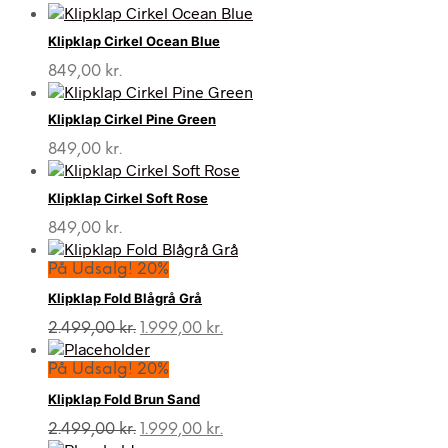
Klipklap Cirkel Ocean Blue
849,00
kr.
Klipklap Cirkel Pine Green
849,00
kr.
Klipklap Cirkel Soft Rose
849,00
kr.
På Udsalg! 20%
Klipklap Fold Blågrå Grå
Den
Den
2.499,00
kr.
1.999,00
kr.
oprindelige
aktuelle
pris
pris
På Udsalg! 20%
var:
er:
Klipklap Fold Brun Sand
2.499,00 kr..
1.999,00 kr..
Den
Den
2.499,00
kr.
1.999,00
kr.
oprindelige
aktuelle