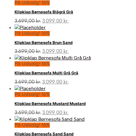
På Udsalg! 16%
Klipklap Børnesofa Blågrå Grå
Den
Den
3.699,00
kr.
3.099,00
kr.
oprindelige
aktuelle
pris
pris
På Udsalg! 16%
var:
er:
Klipklap Børnesofa Brun Sand
3.699,00 kr..
3.099,00 kr..
Den
Den
3.699,00
kr.
3.099,00
kr.
oprindelige
aktuelle
pris
pris
På Udsalg! 16%
var:
er:
Klipklap Børnesofa Multi Grå Grå
3.699,00 kr..
3.099,00 kr..
Den
Den
3.699,00
kr.
3.099,00
kr.
oprindelige
aktuelle
pris
pris
På Udsalg! 16%
var:
er:
Klipklap Børnesofa Mustard Mustard
3.699,00 kr..
3.099,00 kr..
Den
Den
3.699,00
kr.
3.099,00
kr.
oprindelige
aktuelle
pris
pris
På Udsalg! 16%
var:
er:
Klipklap Børnesofa Sand Sand