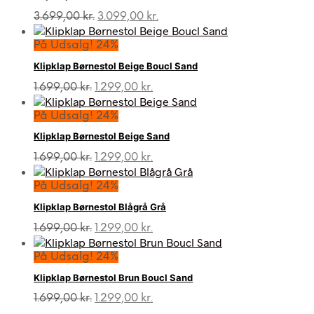
3.699,00 kr..
3.099,00 kr..
Den
Den
3.699,00
kr.
3.099,00
kr.
oprindelige
aktuelle
pris
pris
På Udsalg! 24%
var:
er:
Klipklap Børnestol Beige Boucl Sand
3.699,00 kr..
3.099,00 kr..
Den
Den
1.699,00
kr.
1.299,00
kr.
oprindelige
aktuelle
pris
pris
På Udsalg! 24%
var:
er:
Klipklap Børnestol Beige Sand
1.699,00 kr..
1.299,00 kr..
Den
Den
1.699,00
kr.
1.299,00
kr.
oprindelige
aktuelle
pris
pris
På Udsalg! 24%
var:
er:
Klipklap Børnestol Blågrå Grå
1.699,00 kr..
1.299,00 kr..
Den
Den
1.699,00
kr.
1.299,00
kr.
oprindelige
aktuelle
pris
pris
På Udsalg! 24%
var:
er:
Klipklap Børnestol Brun Boucl Sand
1.699,00 kr..
1.299,00 kr..
Den
Den
1.699,00
kr.
1.299,00
kr.
oprindelige
aktuelle