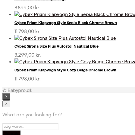
8.899,00
kr.
Cybex Priam Klapvogn Style Sepia Black Chrome Brown
11.798,00
kr.
Cybex Sirona Size Plus Autostol Nautical Blue
3.299,00
kr.
Cybex Priam Klapvogn Style Cozy Beige Chrome Brown
11.798,00
kr.
© Babypro.dk
×
×
What are you looking for?