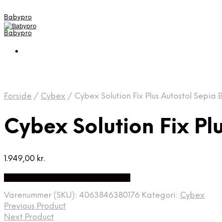
Babypro
Babypro
Forside
/
Cybex
/
Cybex Solution Fix Plus Autostol Sepia 
Cybex Solution Fix Pl
1.949,00
kr.
Bedste Pris Fundet på Price Index
Varenummer (SKU):
4063846380176
Kategori:
Cybex
Previous Product
Next Product