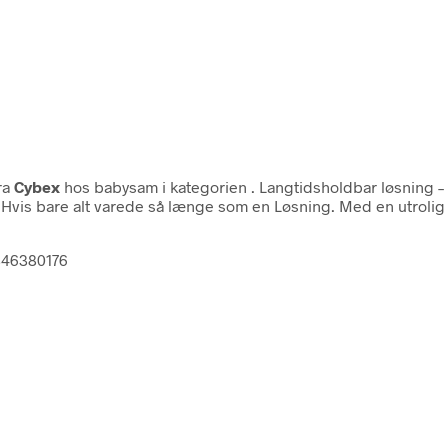
ra
Cybex
hos babysam i kategorien
. Langtidsholdbar løsning –
 Hvis bare alt varede så længe som en Løsning. Med en utrolig le
3846380176