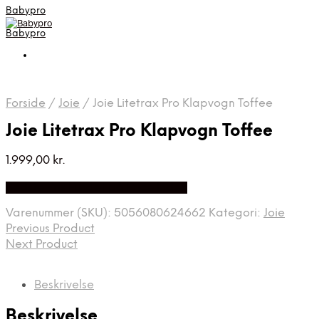
Babypro
Babypro
Forside
/
Joie
/
Joie Litetrax Pro Klapvogn Toffee
Joie Litetrax Pro Klapvogn Toffee
1.999,00
kr.
Bedste Pris Fundet på Price Index
Varenummer (SKU):
5056080624662
Kategori:
Joie
Previous Product
Next Product
Beskrivelse
Beskrivelse