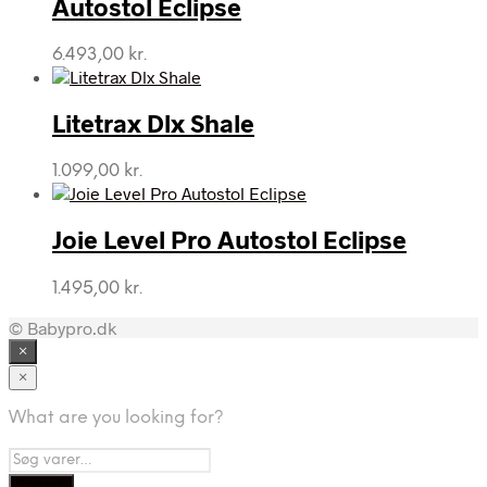
Autostol Eclipse
6.493,00
kr.
Litetrax Dlx Shale
1.099,00
kr.
Joie Level Pro Autostol Eclipse
1.495,00
kr.
© Babypro.dk
×
×
What are you looking for?