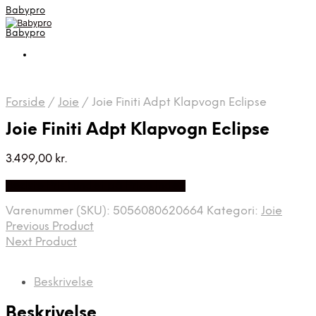
Babypro
Babypro
Forside
/
Joie
/
Joie Finiti Adpt Klapvogn Eclipse
Joie Finiti Adpt Klapvogn Eclipse
3.499,00
kr.
Bedste Pris Fundet på Price Index
Varenummer (SKU):
5056080620664
Kategori:
Joie
Previous Product
Next Product
Beskrivelse
Beskrivelse