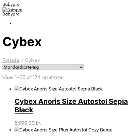
Babypro
Babypro
Cybex
Forside
/
Cybex
Viser 1–25 af 174 resultater
Cybex Anoris Size Autostol Sepia
Black
5.999,00
kr.