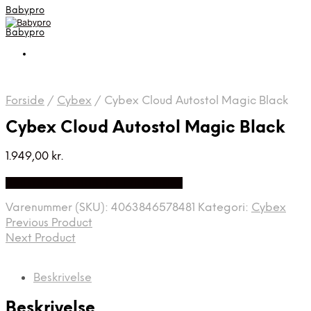
Babypro
Babypro
Forside
/
Cybex
/
Cybex Cloud Autostol Magic Black
Cybex Cloud Autostol Magic Black
1.949,00
kr.
Bedste Pris Fundet på Price Index
Varenummer (SKU):
4063846578481
Kategori:
Cybex
Previous Product
Next Product
Beskrivelse
Beskrivelse