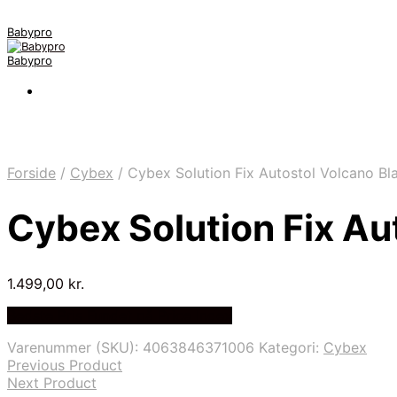
Babypro
Babypro
Forside
/
Cybex
/
Cybex Solution Fix Autostol Volcano Bl
Cybex Solution Fix Au
1.499,00
kr.
Bedste Pris Fundet på Price Index
Varenummer (SKU):
4063846371006
Kategori:
Cybex
Previous Product
Next Product