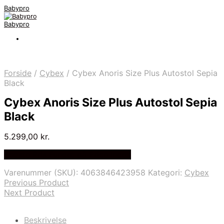
Babypro
Babypro
Forside
/
Cybex
/
Cybex Anoris Size Plus Autostol Sepia
Black
Cybex Anoris Size Plus Autostol Sepia
Black
5.299,00
kr.
Bedste Pris Fundet på Price Index
Varenummer (SKU):
4063846423958
Kategori:
Cybex
Previous Product
Next Product
Beskrivelse