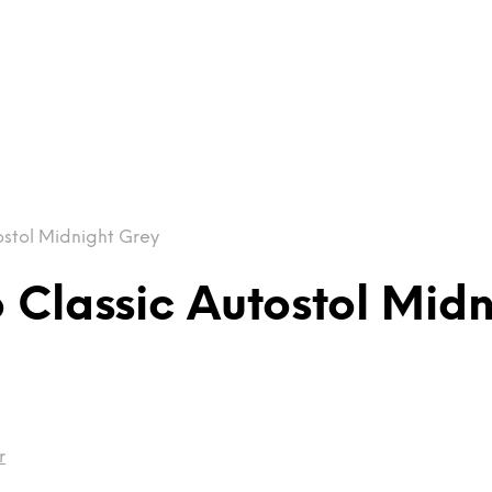
ostol Midnight Grey
o Classic Autostol Mid
r