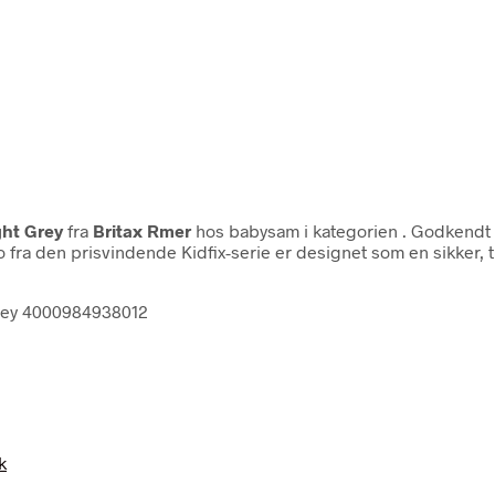
ght Grey
fra
Britax Rmer
hos babysam i kategorien
. Godkendt 
fra den prisvindende Kidfix-serie er designet som en sikker, tr
-grey 4000984938012