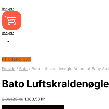
Babypro
Babypro
På Udsalg! 33%
Forside
/
Bato
/
Bato Luftskraldenøgle Ampquot Baby St
Bato Luftskraldenøg
Den
Den
2.061,25
kr.
1.383,58
kr.
oprindelige
aktuelle
Bedste Pris Fundet på Price Index
pris
pris