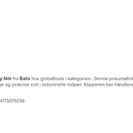
by Nm
fra
Bato
hos globaltools i kategorien
. Denne pneumatisk
e og præcise snit i industrielle miljøer. Klipperen kan håndtere 
04175075256