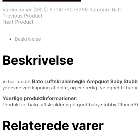
var:
er:
Varenummer (SKU):
5704175075256
Kategori:
Bato
2.061,25 kr..
1.383,58 kr..
Previous Product
Next Product
Beskrivelse
Beskrivelse
Vi har fundet
Bato Luftskraldenøgle Ampquot Baby Stub
ydeevne ved klipning af bolte, og er særligt velegnet til hurtig
Yderlige produktinformationer:
Produkt id: bato-luftskraldenøgle-quot-baby-stubby-19nm 57
Relaterede varer