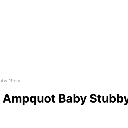
ubby 19nm
le Ampquot Baby Stubb