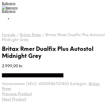
Babypro
Babypro
Forside
/
Britax Rmer
/
Britax Rmer Dualfix Plus Autostol
Midnight Grey
Britax Rmer Dualfix Plus Autostol
Midnight Grey
2.999,00
kr.
Bedste Pris Fundet på Price Index
Varenummer (SKU):
4000984707403
Kategori:
Britax
Rmer
Previous Product
Next Product