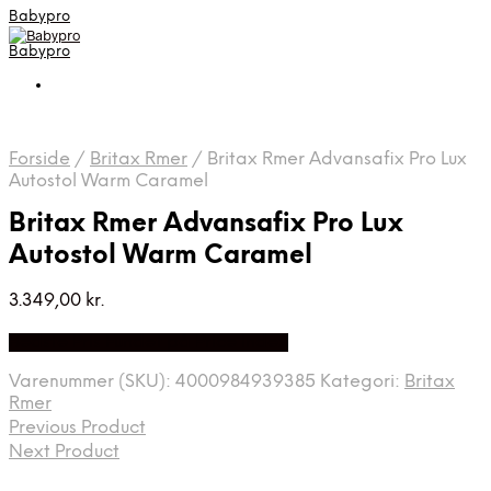
Babypro
Babypro
Forside
/
Britax Rmer
/
Britax Rmer Advansafix Pro Lux
Autostol Warm Caramel
Britax Rmer Advansafix Pro Lux
Autostol Warm Caramel
3.349,00
kr.
Bedste Pris Fundet på Price Index
Varenummer (SKU):
4000984939385
Kategori:
Britax
Rmer
Previous Product
Next Product