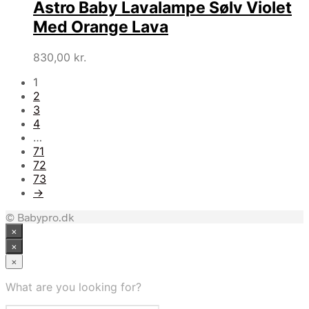
Astro Baby Lavalampe Sølv Violet
Med Orange Lava
830,00
kr.
1
2
3
4
…
71
72
73
→
© Babypro.dk
×
×
×
What are you looking for?