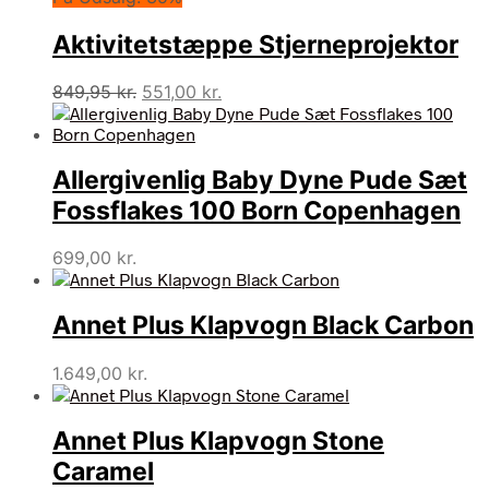
Aktivitetstæppe Stjerneprojektor
Den
Den
849,95
kr.
551,00
kr.
oprindelige
aktuelle
pris
pris
var:
er:
Allergivenlig Baby Dyne Pude Sæt
849,95 kr..
551,00 kr..
Fossflakes 100 Born Copenhagen
699,00
kr.
Annet Plus Klapvogn Black Carbon
1.649,00
kr.
Annet Plus Klapvogn Stone
Caramel