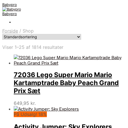
Babypro
Babypro
Forside
/
Shop
Viser 1–25 af 1814 resultater
72036 Lego Super Mario Mario
Kartamptrade Baby Peach Grand
Prix Sæt
649,95
kr.
På Udsalg! 18%
Activity Jumper: Sky Explorers