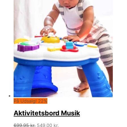
På Udsalg! 22%
Aktivitetsbord Musik
Den
Den
699,95
kr.
549,00
kr.