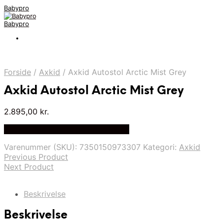
Babypro
Babypro
Forside
/
Axkid
/
Axkid Autostol Arctic Mist Grey
Axkid Autostol Arctic Mist Grey
2.895,00
kr.
Bedste Pris Fundet på Price Index
Varenummer (SKU):
7350150973307
Kategori:
Axkid
Previous Product
Next Product
Beskrivelse
Beskrivelse