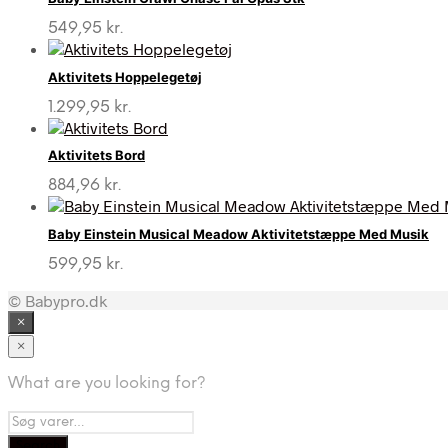
549,95
kr.
Aktivitets Hoppelegetøj
1.299,95
kr.
Aktivitets Bord
884,96
kr.
Baby Einstein Musical Meadow Aktivitetstæppe Med Musik
599,95
kr.
© Babypro.dk
×
×
What are you looking for?