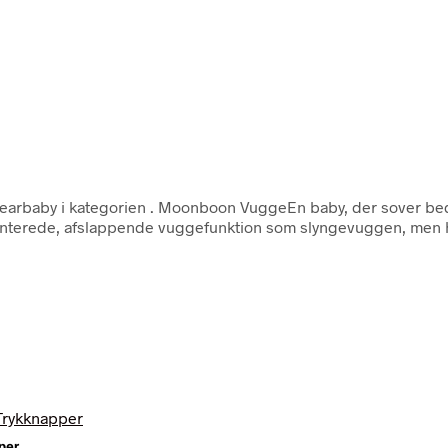
earbaby i kategorien
. Moonboon VuggeEn baby, der sover bed
rede, afslappende vuggefunktion som slyngevuggen, men har
per