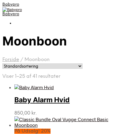
Babypro
Babypro
Moonboon
Forside
/
Moonboon
Viser 1–25 af 41 resultater
Baby Alarm Hvid
850,00
kr.
På Udsalg! 20%