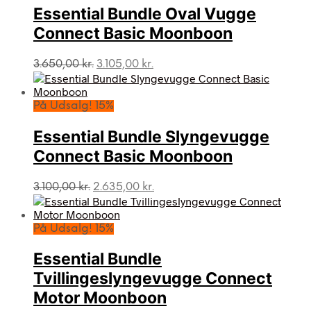
Essential Bundle Oval Vugge
Connect Basic Moonboon
Den
Den
3.650,00
kr.
3.105,00
kr.
oprindelige
aktuelle
pris
pris
var:
er:
På Udsalg! 15%
3.650,00 kr..
3.105,00 kr..
Essential Bundle Slyngevugge
Connect Basic Moonboon
Den
Den
3.100,00
kr.
2.635,00
kr.
oprindelige
aktuelle
pris
pris
var:
er:
På Udsalg! 15%
3.100,00 kr..
2.635,00 kr..
Essential Bundle
Tvillingeslyngevugge Connect
Motor Moonboon