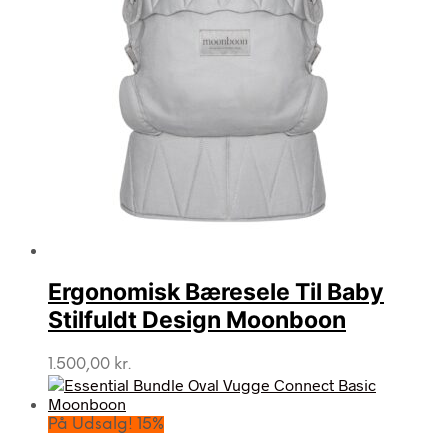
Ergonomisk Bæresele Til Baby
Stilfuldt Design Moonboon
1.500,00
kr.
På Udsalg! 15%