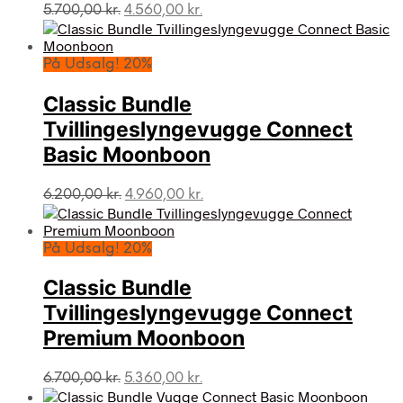
Den
Den
5.700,00
kr.
4.560,00
kr.
oprindelige
aktuelle
pris
pris
var:
er:
På Udsalg! 20%
5.700,00 kr..
4.560,00 kr..
Classic Bundle
Tvillingeslyngevugge Connect
Basic Moonboon
Den
Den
6.200,00
kr.
4.960,00
kr.
oprindelige
aktuelle
pris
pris
var:
er:
På Udsalg! 20%
6.200,00 kr..
4.960,00 kr..
Classic Bundle
Tvillingeslyngevugge Connect
Premium Moonboon
Den
Den
6.700,00
kr.
5.360,00
kr.
oprindelige
aktuelle