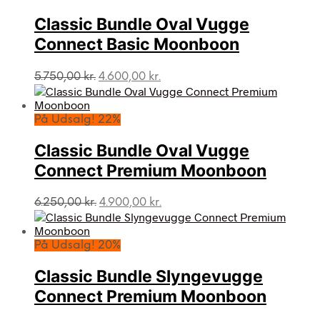
Classic Bundle Oval Vugge
Connect Basic Moonboon
Den
Den
5.750,00
kr.
4.600,00
kr.
oprindelige
aktuelle
pris
pris
var:
er:
På Udsalg! 22%
5.750,00 kr..
4.600,00 kr..
Classic Bundle Oval Vugge
Connect Premium Moonboon
Den
Den
6.250,00
kr.
4.900,00
kr.
oprindelige
aktuelle
pris
pris
var:
er:
På Udsalg! 20%
6.250,00 kr..
4.900,00 kr..
Classic Bundle Slyngevugge
Connect Premium Moonboon