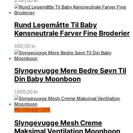
2.150,00
kr.
Rund Legemåtte Til Baby
Kønsneutrale Farver Fine Broderier
650,00
kr.
Slyngevugge Mere Bedre Søvn Til
Din Baby Moonboon
1.600,00
kr.
På Udsalg! 25%
Slyngevugge Mesh Creme
Maksimal Ventilation Moonboon