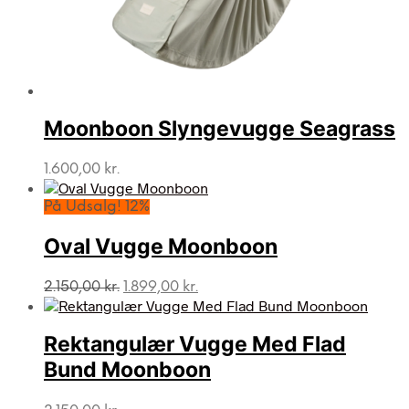
Moonboon Slyngevugge Seagrass
1.600,00
kr.
På Udsalg! 12%
Oval Vugge Moonboon
Den
Den
2.150,00
kr.
1.899,00
kr.
oprindelige
aktuelle
pris
pris
var:
er:
Rektangulær Vugge Med Flad
2.150,00 kr..
1.899,00 kr..
Bund Moonboon