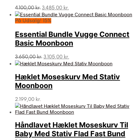
Den
Den
4.100,00
kr.
3.485,00
kr.
oprindelige
aktuelle
pris
pris
På Udsalg! 15%
var:
er:
4.100,00 kr..
3.485,00 kr..
Essential Bundle Vugge Connect
Basic Moonboon
Den
Den
3.650,00
kr.
3.105,00
kr.
oprindelige
aktuelle
pris
pris
var:
er:
Hæklet Moseskurv Med Stativ
3.650,00 kr..
3.105,00 kr..
Moonboon
2.199,00
kr.
Håndlavet Hæklet Moseskurv Til
Baby Med Stativ Flad Fast Bund