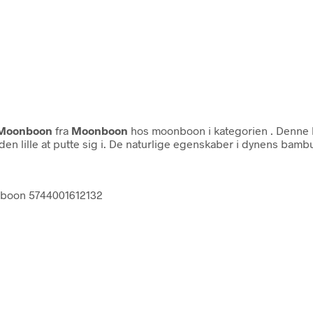
 Moonboon
fra
Moonboon
hos moonboon i kategorien
. Denne 
 den lille at putte sig i. De naturlige egenskaber i dynens b
onboon 5744001612132