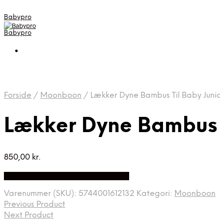
Babypro
Babypro
Forside
/
Moonboon
/
Lækker Dyne Bambus Til Baby Jun
Lækker Dyne Bambus 
850,00
kr.
Bedste Pris Fundet på Price Index
Varenummer (SKU):
5744001612132
Kategori:
Moonboon
Previous Product
Next Product