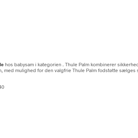
le
hos babysam i kategorien
. Thule Palm kombinerer sikkerhed
gn, med mulighed for den valgfrie Thule Palm fodstøtte sælges
40