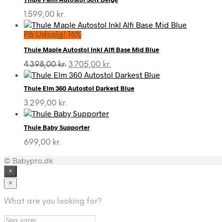
1.599,00
kr.
På Udsalg! 16%
Thule Maple Autostol Inkl Alfi Base Mid Blue
Den
Den
4.398,00
kr.
3.705,00
kr.
oprindelige
aktuelle
pris
pris
Thule Elm 360 Autostol Darkest Blue
var:
er:
4.398,00 kr..
3.705,00 kr..
3.299,00
kr.
Thule Baby Supporter
699,00
kr.
© Babypro.dk
×
×
What are you looking for?