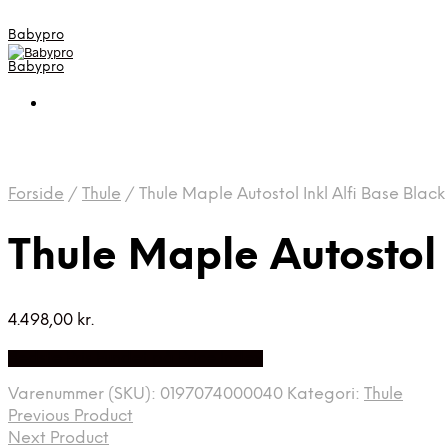
Babypro
Babypro
Forside
/
Thule
/
Thule Maple Autostol Inkl Alfi Base Black
Thule Maple Autostol 
4.498,00
kr.
Bedste Pris Fundet på Price Index
Varenummer (SKU):
0197074000040
Kategori:
Thule
Previous Product
Next Product