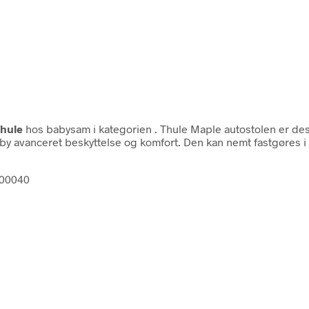
hule
hos babysam i kategorien
. Thule Maple autostolen er de
y avanceret beskyttelse og komfort. Den kan nemt fastgøres i a
000040