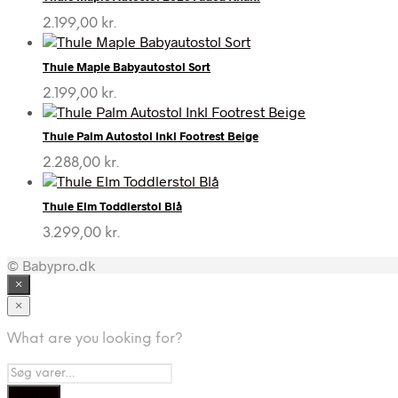
2.199,00
kr.
Thule Maple Babyautostol Sort
2.199,00
kr.
Thule Palm Autostol Inkl Footrest Beige
2.288,00
kr.
Thule Elm Toddlerstol Blå
3.299,00
kr.
© Babypro.dk
×
×
What are you looking for?