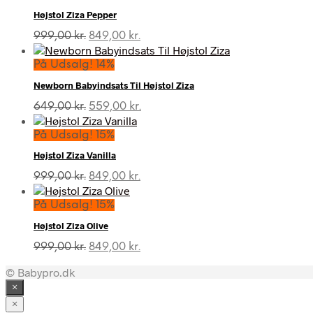
Højstol Ziza Pepper
Den
Den
999,00
kr.
849,00
kr.
oprindelige
aktuelle
pris
pris
På Udsalg! 14%
var:
er:
Newborn Babyindsats Til Højstol Ziza
999,00 kr..
849,00 kr..
Den
Den
649,00
kr.
559,00
kr.
oprindelige
aktuelle
pris
pris
På Udsalg! 15%
var:
er:
Højstol Ziza Vanilla
649,00 kr..
559,00 kr..
Den
Den
999,00
kr.
849,00
kr.
oprindelige
aktuelle
pris
pris
På Udsalg! 15%
var:
er:
Højstol Ziza Olive
999,00 kr..
849,00 kr..
Den
Den
999,00
kr.
849,00
kr.
oprindelige
aktuelle
© Babypro.dk
pris
pris
var:
er:
×
999,00 kr..
849,00 kr..
×