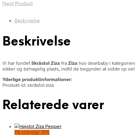
Next Product
Beskrivelse
Beskrivelse
Vi har fundet
Skråstol Ziza
fra
Ziza
hos dearbaby i kategorie
sikker og behagelig plads, indtil de begynder at sidde op selv.
Yderlige produktinformationer:
Produkt id: skråstol-ziza
Relaterede varer
På Udsalg! 15%