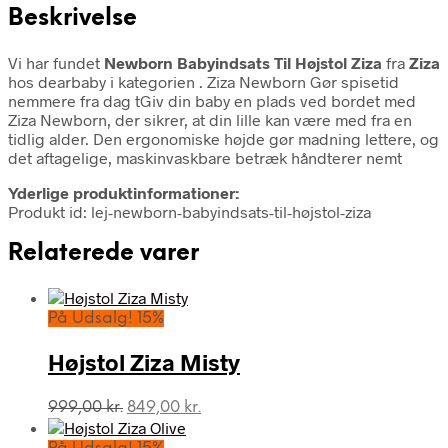
Beskrivelse
Vi har fundet
Newborn Babyindsats Til Højstol Ziza
fra
Ziza
hos dearbaby i kategorien
. Ziza Newborn Gør spisetid
nemmere fra dag tGiv din baby en plads ved bordet med
Ziza Newborn, der sikrer, at din lille kan være med fra en
tidlig alder. Den ergonomiske højde gør madning lettere, og
det aftagelige, maskinvaskbare betræk håndterer nemt
Yderlige produktinformationer:
Produkt id: lej-newborn-babyindsats-til-højstol-ziza
Relaterede varer
På Udsalg! 15%
Højstol Ziza Misty
Den
Den
999,00
kr.
849,00
kr.
oprindelige
aktuelle
pris
pris