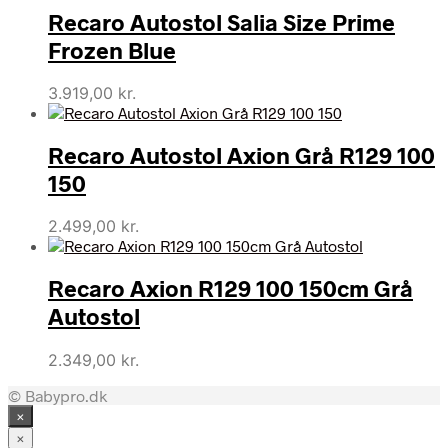
Recaro Autostol Salia Size Prime
Frozen Blue
3.919,00
kr.
Recaro Autostol Axion Grå R129 100
150
2.499,00
kr.
Recaro Axion R129 100 150cm Grå
Autostol
2.349,00
kr.
© Babypro.dk
×
×