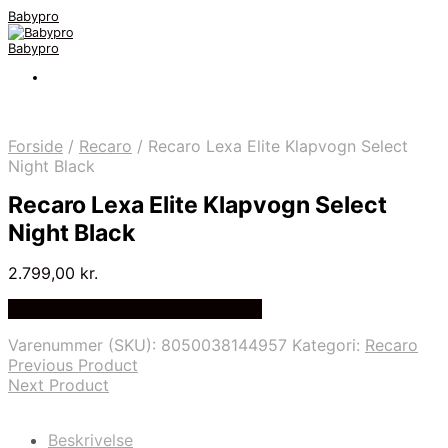
Babypro
Babypro
Forside
/
Recaro
/
Recaro Lexa Elite Klapvogn Select
Night Black
Recaro Lexa Elite Klapvogn Select
Night Black
2.799,00
kr.
Bedste Pris Fundet på Price Index
Varenummer (SKU):
8050038144957
Kategori:
Recaro
Previous Product
Next Product
Beskrivelse