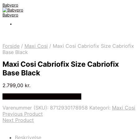
Babypro
Babypro
Forside
/
Maxi Cosi
/
Maxi Cosi Cabriofix Size Cabriofix
Base Black
Maxi Cosi Cabriofix Size Cabriofix
Base Black
2.799,00
kr.
Bedste Pris Fundet på Price Index
Varenummer (SKU):
8712930178958
Kategori:
Maxi Cosi
Previous Product
Next Product
Beskrivelse