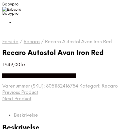
Babypro
Babypro
Forside
/
Recaro
/
Recaro Autostol Avan Iron Red
Recaro Autostol Avan Iron Red
1.949,00
kr.
Bedste Pris Fundet på Price Index
Varenummer (SKU):
8051182416754
Kategori:
Recaro
Previous Product
Next Product
Beskrivelse
Beskrivelse