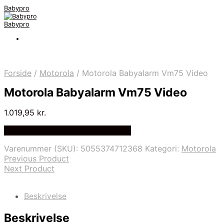
Babypro
Babypro
Forside
/
Motorola
/
Motorola Babyalarm Vm75 Video
Motorola Babyalarm Vm75 Video
1.019,95
kr.
Bedste Pris Fundet på Price Index
Varenummer (SKU):
5055374712368
Kategori:
Motorola
Previous Product
Next Product
Beskrivelse
Beskrivelse