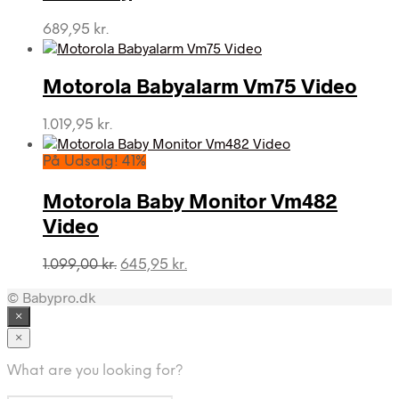
689,95
kr.
Motorola Babyalarm Vm75 Video
1.019,95
kr.
På Udsalg! 41%
Motorola Baby Monitor Vm482
Video
Den
Den
1.099,00
kr.
645,95
kr.
oprindelige
aktuelle
© Babypro.dk
pris
pris
var:
er:
×
1.099,00 kr..
645,95 kr..
×
What are you looking for?