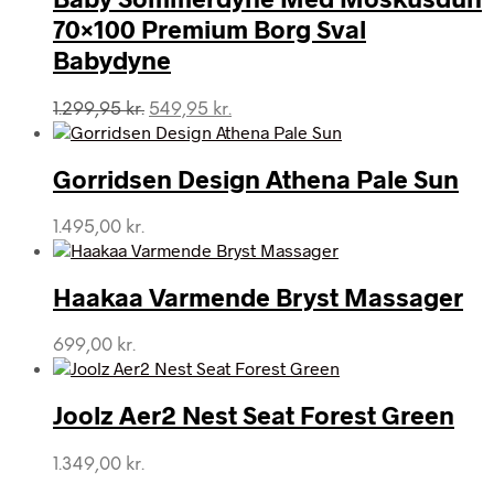
70×100 Premium Borg Sval
Babydyne
Den
Den
1.299,95
kr.
549,95
kr.
oprindelige
aktuelle
pris
pris
var:
er:
Gorridsen Design Athena Pale Sun
1.299,95 kr..
549,95 kr..
1.495,00
kr.
Haakaa Varmende Bryst Massager
699,00
kr.
Joolz Aer2 Nest Seat Forest Green
1.349,00
kr.