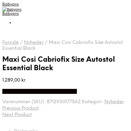
Babypro
Babypro
Forside
/
Nyheder
/
Maxi Cosi Cabriofix Size Autostol
Essential Black
Maxi Cosi Cabriofix Size Autostol
Essential Black
1.289,00
kr.
Bedste Pris Fundet på Price Index
Varenummer (SKU):
8712930177562
Kategori:
Nyheder
Previous Product
Next Product