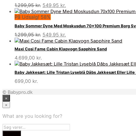
Den
Den
1.299,95
kr.
549,95
kr.
oprindelige
aktuelle
På Udsalg! 58%
pris
pris
var:
er:
Baby Sommer Dyne Med Moskusdun 70×100 Premium Borg Sv
1.299,95 kr..
549,95 kr..
Den
Den
1.299,95
kr.
549,95
kr.
oprindelige
aktuelle
pris
pris
Maxi Cosi Fame Cabin Klapvogn Sapphire Sand
var:
er:
4.699,00
kr.
1.299,95 kr..
549,95 kr..
Baby Jakkesæt: Lille Tristan Lyseblå Dåbs Jakkesæt Eller Lill
699,00
kr.
© Babypro.dk
×
×
What are you looking for?