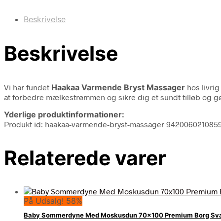
Beskrivelse
Beskrivelse
Vi har fundet
Haakaa Varmende Bryst Massager
hos livrig
at forbedre mælkestrømmen og sikre dig et sundt tilløb og g
Yderlige produktinformationer:
Produkt id: haakaa-varmende-bryst-massager 942006021085
Relaterede varer
På Udsalg! 58%
Baby Sommerdyne Med Moskusdun 70×100 Premium Borg Sv