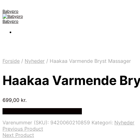
Babypro
Babypro
Forside
/
Nyheder
/
Haakaa Varmende Bryst Massager
Haakaa Varmende Bry
699,00
kr.
Bedste Pris Fundet på Price Index
Varenummer (SKU):
9420060210859
Kategori:
Nyheder
Previous Product
Next Product