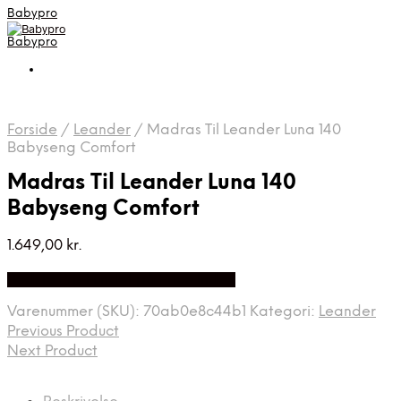
Babypro
Babypro
Forside
/
Leander
/
Madras Til Leander Luna 140
Babyseng Comfort
Madras Til Leander Luna 140
Babyseng Comfort
1.649,00
kr.
Bedste Pris Fundet på Price Index
Varenummer (SKU):
70ab0e8c44b1
Kategori:
Leander
Previous Product
Next Product