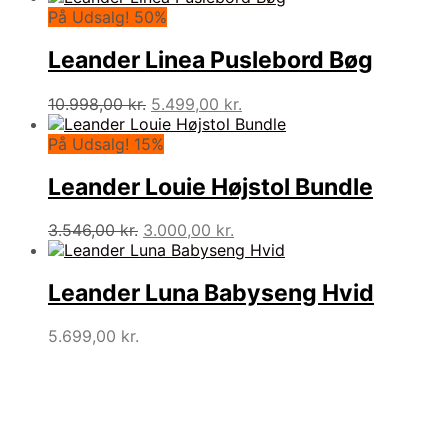
pris
pris
På Udsalg! 50%
var:
er:
13.898,00 kr..
6.949,00 kr..
Leander Linea Puslebord Bøg
Den
Den
10.998,00
kr.
5.499,00
kr.
oprindelige
aktuelle
pris
pris
På Udsalg! 15%
var:
er:
10.998,00 kr..
5.499,00 kr..
Leander Louie Højstol Bundle
Den
Den
3.546,00
kr.
3.000,00
kr.
oprindelige
aktuelle
pris
pris
var:
er:
Leander Luna Babyseng Hvid
3.546,00 kr..
3.000,00 kr..
5.699,00
kr.