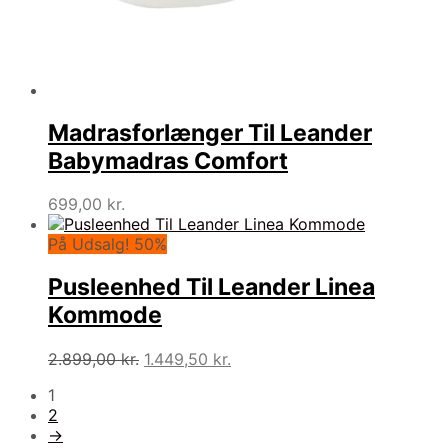
Madrasforlænger Til Leander
Babymadras Comfort
699,00
kr.
På Udsalg! 50%
Pusleenhed Til Leander Linea
Kommode
Den
Den
2.899,00
kr.
1.449,50
kr.
oprindelige
aktuelle
1
pris
pris
2
var:
er:
→
2.899,00 kr..
1.449,50 kr..