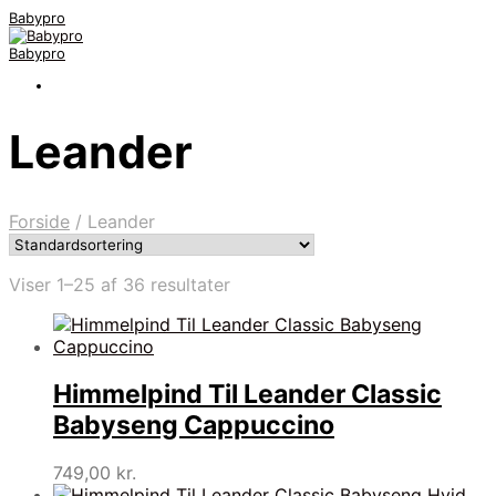
Babypro
Babypro
Leander
Forside
/
Leander
Viser 1–25 af 36 resultater
Himmelpind Til Leander Classic
Babyseng Cappuccino
749,00
kr.