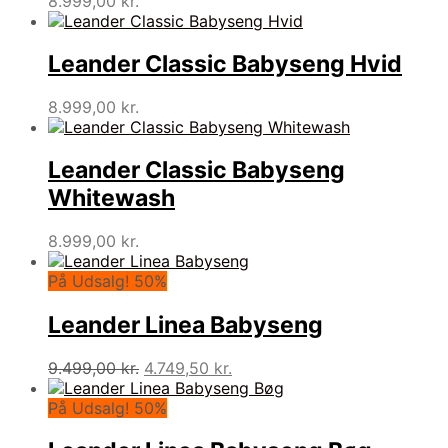
8.999,00
kr.
Leander Classic Babyseng Hvid
8.999,00
kr.
Leander Classic Babyseng
Whitewash
8.999,00
kr.
På Udsalg! 50%
Leander Linea Babyseng
Den
Den
9.499,00
kr.
4.749,50
kr.
oprindelige
aktuelle
pris
pris
På Udsalg! 50%
var:
er:
9.499,00 kr..
4.749,50 kr..