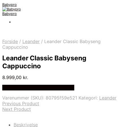
Babypro
Babypro
Forside
/
Leander
/
Leander Classic Babyseng
Cappuccino
Leander Classic Babyseng
Cappuccino
8.999,00
kr.
Bedste Pris Fundet på Price Index
Varenummer (SKU):
80795f59e521
Kategori:
Leander
Previous Product
Next Product
Beskrivelse