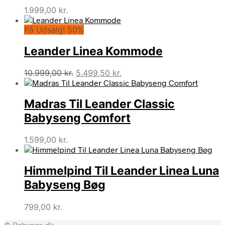
1.999,00
kr.
På Udsalg! 50%
Leander Linea Kommode
Den
Den
10.999,00
kr.
5.499,50
kr.
oprindelige
aktuelle
pris
pris
Madras Til Leander Classic
var:
er:
10.999,00 kr..
5.499,50 kr..
Babyseng Comfort
1.599,00
kr.
Himmelpind Til Leander Linea Luna
Babyseng Bøg
799,00
kr.
© Babypro.dk