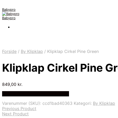
Babypro
Babypro
Forside
/
By Klipklap
/
Klipklap Cirkel Pine Green
Klipklap Cirkel Pine G
849,00
kr.
Bedste Pris Fundet på Price Index
Varenummer (SKU):
ccd1bad40363
Kategori:
By Klipklap
Previous Product
Next Product