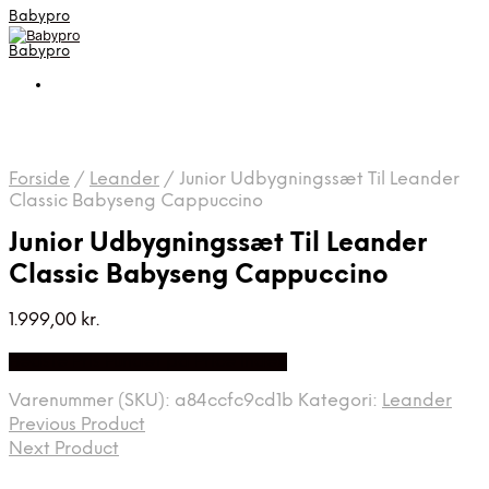
Babypro
Babypro
Forside
/
Leander
/
Junior Udbygningssæt Til Leander
Classic Babyseng Cappuccino
Junior Udbygningssæt Til Leander
Classic Babyseng Cappuccino
1.999,00
kr.
Bedste Pris Fundet på Price Index
Varenummer (SKU):
a84ccfc9cd1b
Kategori:
Leander
Previous Product
Next Product