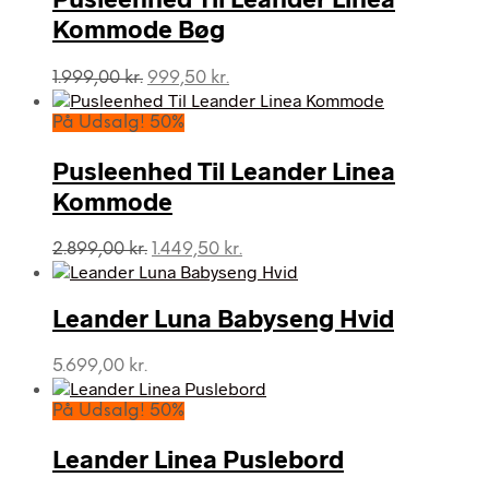
Kommode Bøg
Den
Den
1.999,00
kr.
999,50
kr.
oprindelige
aktuelle
pris
pris
På Udsalg! 50%
var:
er:
1.999,00 kr..
999,50 kr..
Pusleenhed Til Leander Linea
Kommode
Den
Den
2.899,00
kr.
1.449,50
kr.
oprindelige
aktuelle
pris
pris
var:
er:
Leander Luna Babyseng Hvid
2.899,00 kr..
1.449,50 kr..
5.699,00
kr.
På Udsalg! 50%
Leander Linea Puslebord