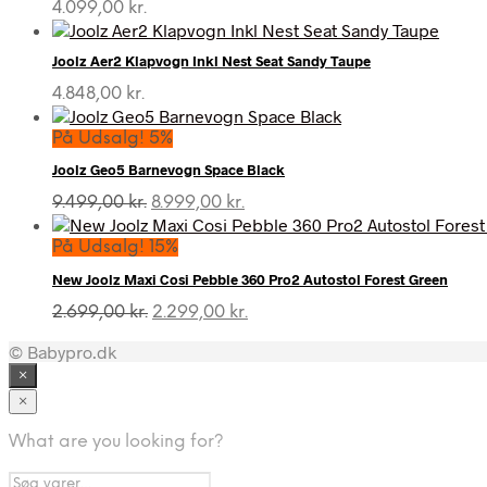
4.099,00
kr.
Joolz Aer2 Klapvogn Inkl Nest Seat Sandy Taupe
4.848,00
kr.
På Udsalg! 5%
Joolz Geo5 Barnevogn Space Black
Den
Den
9.499,00
kr.
8.999,00
kr.
oprindelige
aktuelle
pris
pris
På Udsalg! 15%
var:
er:
New Joolz Maxi Cosi Pebble 360 Pro2 Autostol Forest Green
9.499,00 kr..
8.999,00 kr..
Den
Den
2.699,00
kr.
2.299,00
kr.
oprindelige
aktuelle
© Babypro.dk
pris
pris
var:
er:
×
2.699,00 kr..
2.299,00 kr..
×
What are you looking for?