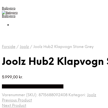
Babypro
Babypro
Forside
/
Joolz
/
Joolz Hub2 Klapvogn Stone Grey
Joolz Hub2 Klapvogn 
5.999,00
kr.
Bedste Pris Fundet på Price Index
Varenummer (SKU):
8715688092408
Kategori:
Joolz
Previous Product
Next Product