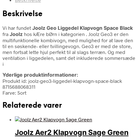
Beskrivelse
Beskrivelse
Vi har fundet
Joolz Geo Liggedel Klapvogn Space Black
fra
Joolz
hos kÆre bØrn i kategorien
. Joolz Geo3 er den
multifunktionelle kombivogn, med mulighed for at lave den
til en søskende- eller tvillingevogn. Geo3 er med de store,
men fortsat lette hjul perfekt til al slags terræn. Og med
ventilation i liggedelen, samt det inkluderede sommersæde
i
Yderlige produktinformationer:
Produkt id: joolz-geo3-liggedel-klapvogn-space-black
8715688068311
Farve: Sort
Relaterede varer
Joolz Aer2 Klapvogn Sage Green