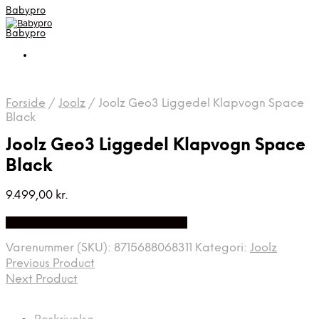
Babypro
Babypro
Forside
/
Joolz
/
Joolz Geo3 Liggedel Klapvogn Space
Black
Joolz Geo3 Liggedel Klapvogn Space
Black
9.499,00
kr.
Bedste Pris Fundet på Price Index
Varenummer (SKU):
8715688068311
Kategori:
Joolz
Previous Product
Next Product