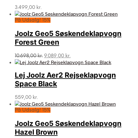
3.499,00
kr.
På Udsalg! 15%
Joolz Geo5 Søskendeklapvogn
Forest Green
Den
Den
10.698,00
kr.
9.089,00
kr.
oprindelige
aktuelle
pris
pris
var:
er:
Lej Joolz Aer2 Rejseklapvogn
10.698,00 kr..
9.089,00 kr..
Space Black
559,00
kr.
På Udsalg! 15%
Joolz Geo5 Søskendeklapvogn
Hazel Brown