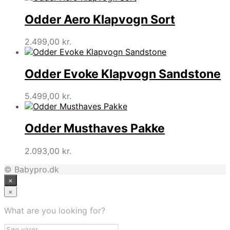
Odder Aero Klapvogn Sort
2.499,00
kr.
Odder Evoke Klapvogn Sandstone
5.499,00
kr.
Odder Musthaves Pakke
2.093,00
kr.
© Babypro.dk
×
×
What are you looking for?