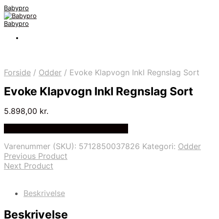
Babypro
Babypro
Forside
/
Odder
/
Evoke Klapvogn Inkl Regnslag Sort
Evoke Klapvogn Inkl Regnslag Sort
5.898,00
kr.
Bedste Pris Fundet på Price Index
Varenummer (SKU):
5712850037826
Kategori:
Odder
Previous Product
Next Product
Beskrivelse
Beskrivelse