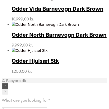
Odder Vida Barnevogn Dark Brown
10.999,00
kr.
Odder North Barnevogn Dark Brown
9.999,00
kr.
Odder Hjulsæt Stk
1.250,00
kr.
© Babypro.dk
×
×
What are you looking for?