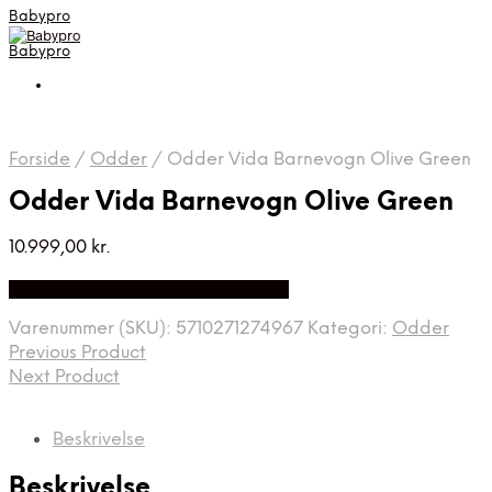
Babypro
Babypro
Forside
/
Odder
/
Odder Vida Barnevogn Olive Green
Odder Vida Barnevogn Olive Green
10.999,00
kr.
Bedste Pris Fundet på Price Index
Varenummer (SKU):
5710271274967
Kategori:
Odder
Previous Product
Next Product
Beskrivelse
Beskrivelse