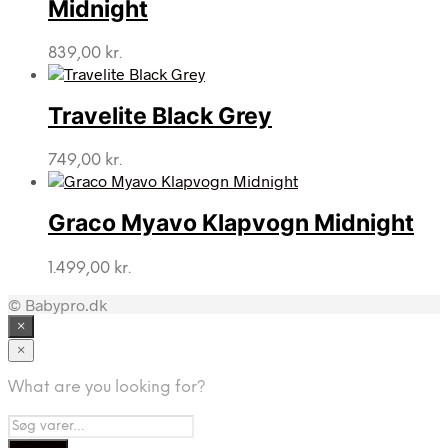
Midnight
839,00
kr.
Travelite Black Grey
749,00
kr.
Graco Myavo Klapvogn Midnight
1.499,00
kr.
© Babypro.dk
×
×
What are you looking for?