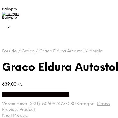
Babypro
Babypro
Forside
/
Graco
/
Graco Eldura Autostol Midnight
Graco Eldura Autosto
639,00
kr.
Bedste Pris Fundet på Price Index
Varenummer (SKU):
5060624773280
Kategori:
Graco
Previous Product
Next Product