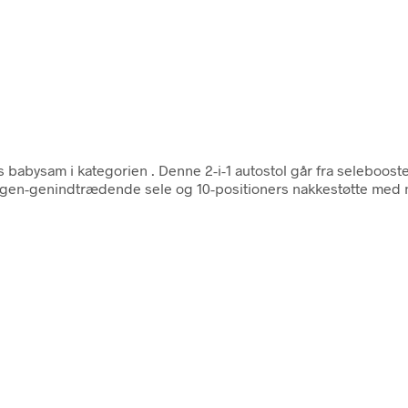
 babysam i kategorien
. Denne 2-i-1 autostol går fra seleboost
ingen-genindtrædende sele og 10-positioners nakkestøtte med n 