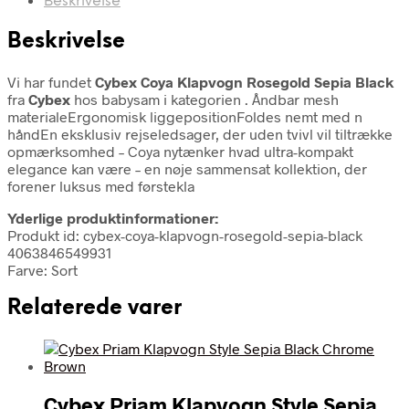
Beskrivelse
Beskrivelse
Vi har fundet
Cybex Coya Klapvogn Rosegold Sepia Black
fra
Cybex
hos babysam i kategorien
. Åndbar mesh
materialeErgonomisk liggepositionFoldes nemt med n
håndEn eksklusiv rejseledsager, der uden tvivl vil tiltrække
opmærksomhed – Coya nytænker hvad ultra-kompakt
elegance kan være – en nøje sammensat kollektion, der
forener luksus med førstekla
Yderlige produktinformationer:
Produkt id: cybex-coya-klapvogn-rosegold-sepia-black
4063846549931
Farve: Sort
Relaterede varer
Cybex Priam Klapvogn Style Sepia