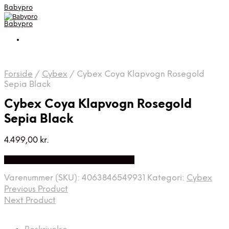
Babypro
Babypro
Forside
/
Cybex
/
Cybex Coya Klapvogn Rosegold
Sepia Black
Cybex Coya Klapvogn Rosegold
Sepia Black
4.499,00
kr.
Bedste Pris Fundet på Price Index
Varenummer (SKU):
4063846549931
Kategori:
Cybex
Previous Product
Next Product