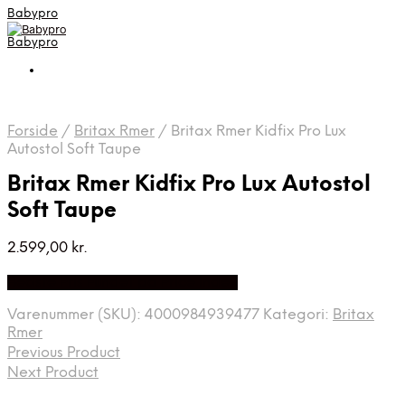
Babypro
Babypro
Forside
/
Britax Rmer
/
Britax Rmer Kidfix Pro Lux
Autostol Soft Taupe
Britax Rmer Kidfix Pro Lux Autostol
Soft Taupe
2.599,00
kr.
Bedste Pris Fundet på Price Index
Varenummer (SKU):
4000984939477
Kategori:
Britax
Rmer
Previous Product
Next Product