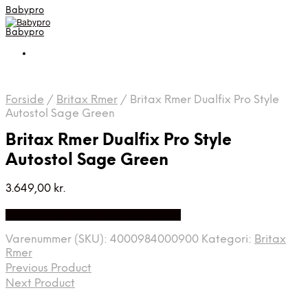
Babypro
Babypro
Forside
/
Britax Rmer
/
Britax Rmer Dualfix Pro Style
Autostol Sage Green
Britax Rmer Dualfix Pro Style
Autostol Sage Green
3.649,00
kr.
Bedste Pris Fundet på Price Index
Varenummer (SKU):
4000984000900
Kategori:
Britax
Rmer
Previous Product
Next Product