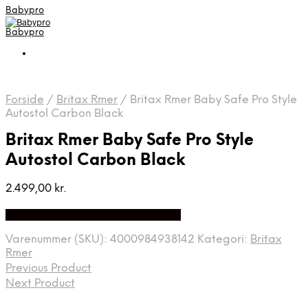
Babypro
Babypro
Forside
/
Britax Rmer
/
Britax Rmer Baby Safe Pro Style
Autostol Carbon Black
Britax Rmer Baby Safe Pro Style
Autostol Carbon Black
2.499,00
kr.
Bedste Pris Fundet på Price Index
Varenummer (SKU):
4000984938142
Kategori:
Britax
Rmer
Previous Product
Next Product