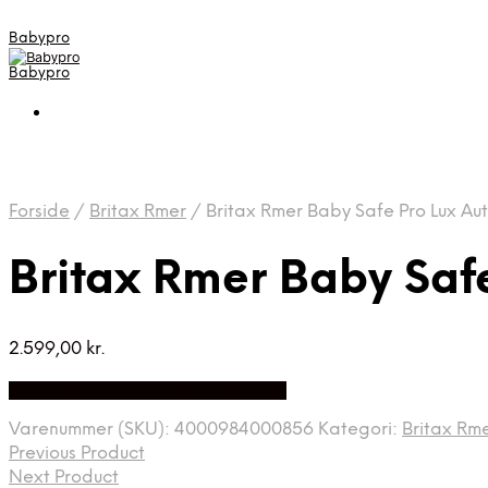
Babypro
Babypro
Forside
/
Britax Rmer
/
Britax Rmer Baby Safe Pro Lux Aut
Britax Rmer Baby Saf
2.599,00
kr.
Bedste Pris Fundet på Price Index
Varenummer (SKU):
4000984000856
Kategori:
Britax Rm
Previous Product
Next Product