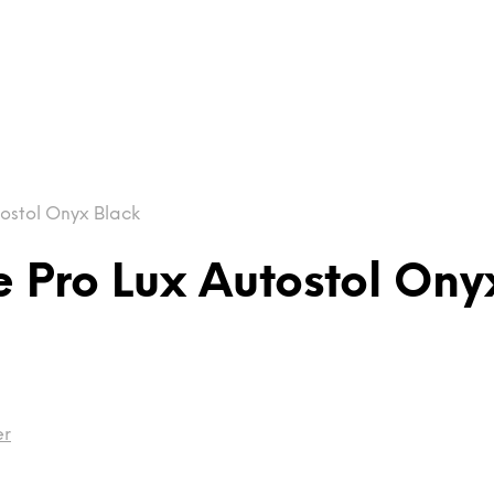
ostol Onyx Black
e Pro Lux Autostol Ony
er