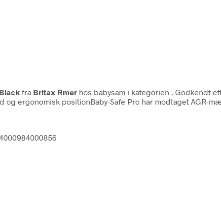
 Black
fra
Britax Rmer
hos babysam i kategorien
. Godkendt ef
 flad og ergonomisk positionBaby-Safe Pro har modtaget AGR-
ck 4000984000856