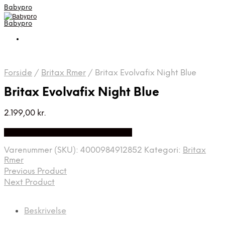
Babypro
Babypro
Forside
/
Britax Rmer
/
Britax Evolvafix Night Blue
Britax Evolvafix Night Blue
2.199,00
kr.
Bedste Pris Fundet på Price Index
Varenummer (SKU):
4000984912852
Kategori:
Britax
Rmer
Previous Product
Next Product
Beskrivelse