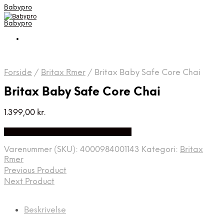
Babypro
Babypro
Forside
/
Britax Rmer
/
Britax Baby Safe Core Chai
Britax Baby Safe Core Chai
1.399,00
kr.
Bedste Pris Fundet på Price Index
Varenummer (SKU):
4000984001143
Kategori:
Britax
Rmer
Previous Product
Next Product
Beskrivelse