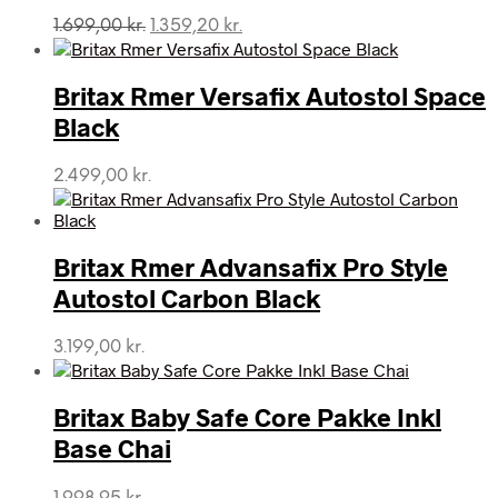
Den
Den
1.699,00
kr.
1.359,20
kr.
oprindelige
aktuelle
pris
pris
var:
er:
Britax Rmer Versafix Autostol Space
1.699,00 kr..
1.359,20 kr..
Black
2.499,00
kr.
Britax Rmer Advansafix Pro Style
Autostol Carbon Black
3.199,00
kr.
Britax Baby Safe Core Pakke Inkl
Base Chai